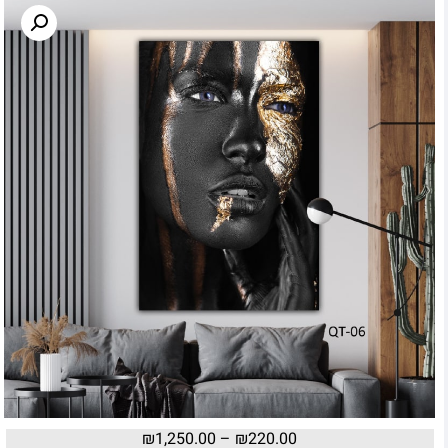
₪
1,250.00
–
₪
220.00