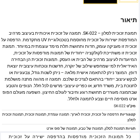
תיאור
תמונת זכוכית לסלון – SK-022. תמונה על זכוכית איכותית בעיצוב מרהיב
המודפסת ישירות על זכוכית מחוסמת בטכנולוגיית UV מתקדמת. הדפסה על
זכוכית זו מעניקה עומק, חדות ותחושת תלת מימד עוצמתית במיוחד. תמונת
זכוכית זו משתייכת לקולקציה ייחודית של תמונות מודפסות על זכוכית,
המיועדות לעיצוב מרהיב של הבית או העסק. תמונות זכוכית הן הבחירה
האידיאלית למי שמחפש שילוב של יוקרה, חדשנות ונוכחות עיצובית יוצאת
דופן. המוצר ניתן להתאמה אישית מלאה – ניתן לשנות גודל, צבעוניות או
לבקש עיצוב ייחודי בהתאם לצרכים שלכם. תמונה זו מהווה מתנה מושלמת
לחנוכת בית, משרד חדש, או כפריט עיצובי מרשים לכל חלל. הנופים והטבע
שבתמונה מעוררים תחושת רוגע וחיבור לעולם החיצון. השפעה מעולם הפופ
ארט מוסיפה חיים וצבע לתמונה ולחלל.
מק"ט
SK-022
קטגוריות
הדפסה על זכוכית
,
זכוכית לארוך: תמונה עומדת
,
תמונות זכוכית
,
תמונות זכוכית
לסלון
תגיות
תמונות לסלון
,
תמונות של טבע
,
תמונות של פופ ארט
כל תמונות הזכוכית מודפסות בהדפסה ישירה על זכוכית