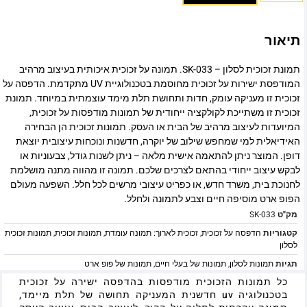
תיאור
תמונת זכוכית לסלון – SK-033. תמונה על זכוכית איכותית בעיצוב מרהיב
המודפסת ישירות על זכוכית מחוסמת בטכנולוגיית UV מתקדמת. הדפסה על
זכוכית זו מעניקה עומק, חדות ותחושת תלת מימד עוצמתית במיוחד. תמונת
זכוכית זו משתייכת לקולקציה ייחודית של תמונות מודפסות על זכוכית,
המיועדות לעיצוב מרהיב של הבית או העסק. תמונות זכוכית הן הבחירה
האידיאלית למי שמחפש שילוב של יוקרה, חדשנות ונוכחות עיצובית יוצאת
דופן. המוצר ניתן להתאמה אישית מלאה – ניתן לשנות גודל, צבעוניות או
לבקש עיצוב ייחודי בהתאם לצרכים שלכם. תמונה זו מהווה מתנה מושלמת
לחנוכת בית, משרד חדש, או כפריט עיצובי מרשים לכל חלל. השפעה מעולם
הפופ ארט מוסיפה חיים וצבע לתמונה ולחלל.
מק"ט
SK-033
קטגוריות
הדפסה על זכוכית
,
זכוכית לארוך: תמונה עומדת
,
תמונות זכוכית
,
תמונות זכוכית
לסלון
תגיות
תמונות לסלון
,
תמונות של בעלי חיים
,
תמונות של פופ ארט
כל תמונות הזכוכית מודפסות בהדפסה ישירה על זכוכית
בטכנולוגיה uv חדשנית המעניקה תחושה של תלת מיימד,