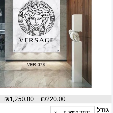
₪
1,250.00
–
₪
220.00
גודל