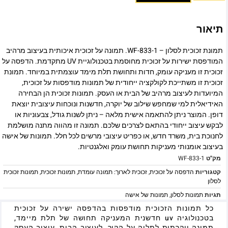
תיאור
תמונת זכוכית לסלון – WF-833-1. תמונה על זכוכית איכותית בעיצוב מרהיב
המודפסת ישירות על זכוכית מחוסמת בטכנולוגיית UV מתקדמת. הדפסה על
זכוכית זו מעניקה עומק, חדות ותחושת תלת מימד עוצמתית במיוחד. תמונת
זכוכית זו משתייכת לקולקציה ייחודית של תמונות מודפסות על זכוכית,
המיועדות לעיצוב מרהיב של הבית או העסק. תמונות זכוכית הן הבחירה
האידיאלית למי שמחפש שילוב של יוקרה, חדשנות ונוכחות עיצובית יוצאת
דופן. המוצר ניתן להתאמה אישית מלאה – ניתן לשנות גודל, צבעוניות או
לבקש עיצוב ייחודי בהתאם לצרכים שלכם. תמונה זו מהווה מתנה מושלמת
לחנוכת בית, משרד חדש, או כפריט עיצובי מרשים לכל חלל. תמונות של אישה
בעיצוב אומנותי מעניקות תחושת עומק ואלגנטיות.
מק"ט
WF-833-1
קטגוריות
הדפסה על זכוכית
,
זכוכית לארוך: תמונה עומדת
,
תמונות זכוכית
,
תמונות זכוכית
לסלון
תגיות
תמונות לסלון
,
תמונות של אישה
כל תמונות הזכוכית מודפסות בהדפסה ישירה על זכוכית
בטכנולוגיה uv חדשנית המעניקה תחושה של תלת מיימד,
תמונה יוקרתית לתליה על הקיר, לעיצוב הבית, עיצוב העסק