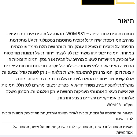
תיאור
תמונת זכוכית לחדר שינה – WOM-981. תמונה על זכוכית איכותית בעיצוב
מרהיב המודפסת ישירות על זכוכית מחוסמת בטכנולוגיית UV מתקדמת.
הדפסה על זכוכית זו מעניקה עומק, חדות ותחושת תלת מימד עוצמתית
במיוחד. תמונת זכוכית זו משתייכת לקולקציה ייחודית של תמונות מודפסות
על זכוכית, המיועדות לעיצוב מרהיב של הבית או העסק. תמונות זכוכית הן
הבחירה האידיאלית למי שמחפש שילוב של יוקרה, חדשנות ונוכחות עיצובית
יוצאת דופן. המוצר ניתן להתאמה אישית מלאה – ניתן לשנות גודל, צבעוניות
או לבקש עיצוב ייחודי בהתאם לצרכים שלכם. תמונה זו מהווה מתנה
מושלמת לחנוכת בית, משרד חדש, או כפריט עיצובי מרשים לכל חלל. תמונות
של אישה בעיצוב אומנותי מעניקות תחושת עומק ואלגנטיות. הסגנון משלב
אלמנטים אפריקאיים עשירים בצבע ותרבות.
מק"ט
WOM-981
קטגוריות
הדפסה על זכוכית
,
זכוכית לארוך: תמונה עומדת
,
תמונות זכוכית
,
תמונות זכוכית
לחדר שינה
תגיות
תמונות לחדר שינה
,
תמונות קיר לחדר שינה
,
תמונות של אישה
,
תמונות של
אפריקאיות