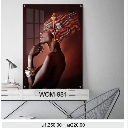
₪
1,250.00
–
₪
220.00