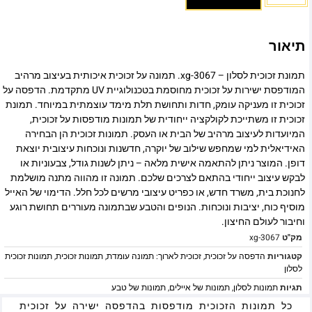
תיאור
תמונת זכוכית לסלון – xg-3067. תמונה על זכוכית איכותית בעיצוב מרהיב
המודפסת ישירות על זכוכית מחוסמת בטכנולוגיית UV מתקדמת. הדפסה על
זכוכית זו מעניקה עומק, חדות ותחושת תלת מימד עוצמתית במיוחד. תמונת
זכוכית זו משתייכת לקולקציה ייחודית של תמונות מודפסות על זכוכית,
המיועדות לעיצוב מרהיב של הבית או העסק. תמונות זכוכית הן הבחירה
האידיאלית למי שמחפש שילוב של יוקרה, חדשנות ונוכחות עיצובית יוצאת
דופן. המוצר ניתן להתאמה אישית מלאה – ניתן לשנות גודל, צבעוניות או
לבקש עיצוב ייחודי בהתאם לצרכים שלכם. תמונה זו מהווה מתנה מושלמת
לחנוכת בית, משרד חדש, או כפריט עיצובי מרשים לכל חלל. הדימוי של האייל
מוסיף כוח, יציבות ונוכחות. הנופים והטבע שבתמונה מעוררים תחושת רוגע
וחיבור לעולם החיצון.
מק"ט
xg-3067
קטגוריות
הדפסה על זכוכית
,
זכוכית לארוך: תמונה עומדת
,
תמונות זכוכית
,
תמונות זכוכית
לסלון
תגיות
תמונות לסלון
,
תמונות של איילים
,
תמונות של טבע
כל תמונות הזכוכית מודפסות בהדפסה ישירה על זכוכית