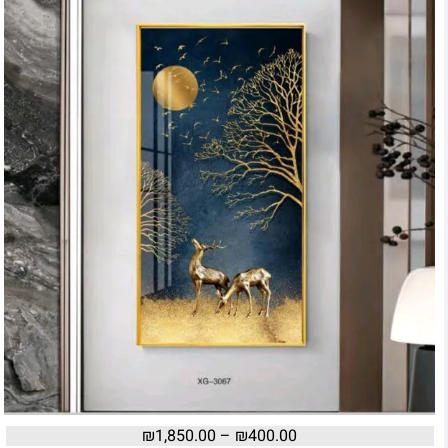
₪
1,850.00
–
₪
400.00