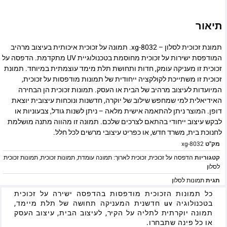
תיאור
תמונת זכוכית לסלון – xg-8032. תמונה על זכוכית איכותית בעיצוב מרהיב
המודפסת ישירות על זכוכית מחוסמת בטכנולוגיית UV מתקדמת. הדפסה על
זכוכית זו מעניקה עומק, חדות ותחושת תלת מימד עוצמתית במיוחד. תמונת
זכוכית זו משתייכת לקולקציה ייחודית של תמונות מודפסות על זכוכית,
המיועדות לעיצוב מרהיב של הבית או העסק. תמונות זכוכית הן הבחירה
האידיאלית למי שמחפש שילוב של יוקרה, חדשנות ונוכחות עיצובית יוצאת
דופן. המוצר ניתן להתאמה אישית מלאה – ניתן לשנות גודל, צבעוניות או
לבקש עיצוב ייחודי בהתאם לצרכים שלכם. תמונה זו מהווה מתנה מושלמת
לחנוכת בית, משרד חדש, או כפריט עיצובי מרשים לכל חלל.
מק"ט
xg-8032
קטגוריות
הדפסה על זכוכית
,
זכוכית לארוך: תמונה עומדת
,
תמונות זכוכית
,
תמונות זכוכית
לסלון
תגית
תמונות לסלון
כל תמונות הזכוכית מודפסות בהדפסה ישירה על זכוכית
בטכנולוגיה uv חדשנית המעניקה תחושה של תלת מיימד,
תמונה יוקרתית לתליה על הקיר, לעיצוב הבית, עיצוב העסק
או כל פינה שתבחרו.