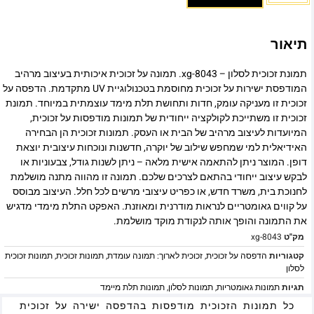
תיאור
תמונת זכוכית לסלון – xg-8043. תמונה על זכוכית איכותית בעיצוב מרהיב
המודפסת ישירות על זכוכית מחוסמת בטכנולוגיית UV מתקדמת. הדפסה על
זכוכית זו מעניקה עומק, חדות ותחושת תלת מימד עוצמתית במיוחד. תמונת
זכוכית זו משתייכת לקולקציה ייחודית של תמונות מודפסות על זכוכית,
המיועדות לעיצוב מרהיב של הבית או העסק. תמונות זכוכית הן הבחירה
האידיאלית למי שמחפש שילוב של יוקרה, חדשנות ונוכחות עיצובית יוצאת
דופן. המוצר ניתן להתאמה אישית מלאה – ניתן לשנות גודל, צבעוניות או
לבקש עיצוב ייחודי בהתאם לצרכים שלכם. תמונה זו מהווה מתנה מושלמת
לחנוכת בית, משרד חדש, או כפריט עיצובי מרשים לכל חלל. העיצוב מבוסס
על קווים גאומטריים לנראות מודרנית ומאוזנת. האפקט התלת מימדי מדגיש
את התמונה והופך אותה לנקודת מוקד מושלמת.
מק"ט
xg-8043
קטגוריות
הדפסה על זכוכית
,
זכוכית לארוך: תמונה עומדת
,
תמונות זכוכית
,
תמונות זכוכית
לסלון
תגיות
תמונות גאומטריות
,
תמונות לסלון
,
תמונות תלת מיימד
כל תמונות הזכוכית מודפסות בהדפסה ישירה על זכוכית