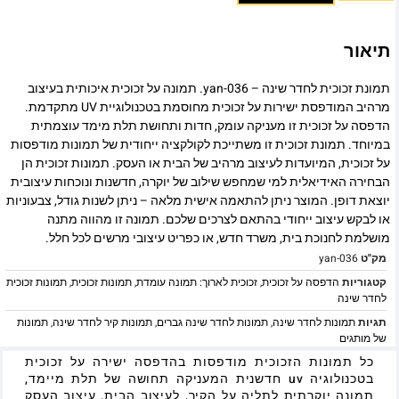
תיאור
תמונת זכוכית לחדר שינה – yan-036. תמונה על זכוכית איכותית בעיצוב
מרהיב המודפסת ישירות על זכוכית מחוסמת בטכנולוגיית UV מתקדמת.
הדפסה על זכוכית זו מעניקה עומק, חדות ותחושת תלת מימד עוצמתית
במיוחד. תמונת זכוכית זו משתייכת לקולקציה ייחודית של תמונות מודפסות
על זכוכית, המיועדות לעיצוב מרהיב של הבית או העסק. תמונות זכוכית הן
הבחירה האידיאלית למי שמחפש שילוב של יוקרה, חדשנות ונוכחות עיצובית
יוצאת דופן. המוצר ניתן להתאמה אישית מלאה – ניתן לשנות גודל, צבעוניות
או לבקש עיצוב ייחודי בהתאם לצרכים שלכם. תמונה זו מהווה מתנה
מושלמת לחנוכת בית, משרד חדש, או כפריט עיצובי מרשים לכל חלל.
מק"ט
yan-036
קטגוריות
הדפסה על זכוכית
,
זכוכית לארוך: תמונה עומדת
,
תמונות זכוכית
,
תמונות זכוכית
לחדר שינה
תגיות
תמונות לחדר שינה
,
תמונות לחדר שינה גברים
,
תמונות קיר לחדר שינה
,
תמונות
של מותגים
כל תמונות הזכוכית מודפסות בהדפסה ישירה על זכוכית
בטכנולוגיה uv חדשנית המעניקה תחושה של תלת מיימד,
תמונה יוקרתית לתליה על הקיר, לעיצוב הבית, עיצוב העסק