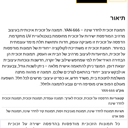
תיאור
תמונת זכוכית לחדר שינה – YAN-666. תמונה על זכוכית איכותית בעיצוב
מרהיב המודפסת ישירות על זכוכית מחוסמת בטכנולוגיית UV מתקדמת.
הדפסה על זכוכית זו מעניקה עומק, חדות ותחושת תלת מימד עוצמתית
במיוחד. תמונת זכוכית זו משתייכת לקולקציה ייחודית של תמונות מודפסות
על זכוכית, המיועדות לעיצוב מרהיב של הבית או העסק. תמונות זכוכית הן
הבחירה האידיאלית למי שמחפש שילוב של יוקרה, חדשנות ונוכחות עיצובית
יוצאת דופן. המוצר ניתן להתאמה אישית מלאה – ניתן לשנות גודל, צבעוניות
או לבקש עיצוב ייחודי בהתאם לצרכים שלכם. תמונה זו מהווה מתנה
מושלמת לחנוכת בית, משרד חדש, או כפריט עיצובי מרשים לכל חלל. השפעה
מעולם הפופ ארט מוסיפה חיים וצבע לתמונה ולחלל.
מק"ט
YAN-666
קטגוריות
הדפסה על זכוכית
,
זכוכית לארוך: תמונה עומדת
,
תמונות זכוכית
,
תמונות זכוכית
לחדר שינה
תגיות
תמונות לחדר שינה
,
תמונות מגניבות ויפות
,
תמונות קיר לחדר שינה
,
תמונות של
פופ ארט
כל תמונות הזכוכית מודפסות בהדפסה ישירה על זכוכית