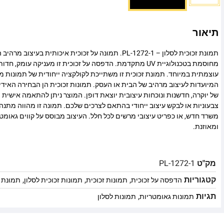
תיאור
תמונת זכוכית לסלון – PL-1272-1. תמונה על זכוכית איכותית ב
מחוסמת בטכנולוגיית UV מתקדמת. הדפסה על זכוכית זו מעניקה עומ
עוצמתית במיוחד. תמונת זכוכית זו משתייכת לקולקציה ייחודית של תמונות מו
המיועדות לעיצוב מרהיב של הבית או העסק. תמונות זכוכית הן הבחירה האיד
של יוקרה, חדשנות ונוכחות עיצובית יוצאת דופן. המוצר ניתן להתאמה אישית מ
צבעוניות או לבקש עיצוב ייחודי בהתאם לצרכים שלכם. תמונה זו מהווה מתנה
משרד חדש, או כפריט עיצובי מרשים לכל חלל. העיצוב מבוסס על קווים גאומט
ומאוזנת.
מק"ט
PL-1272-1
קטגוריות
,
,
,
הדפסה על זכוכית
תמונות זכוכית
תמונות זכוכית לסלון
תמונת ז
תגיות
,
תמונות גאומטריות
תמונות לסלון