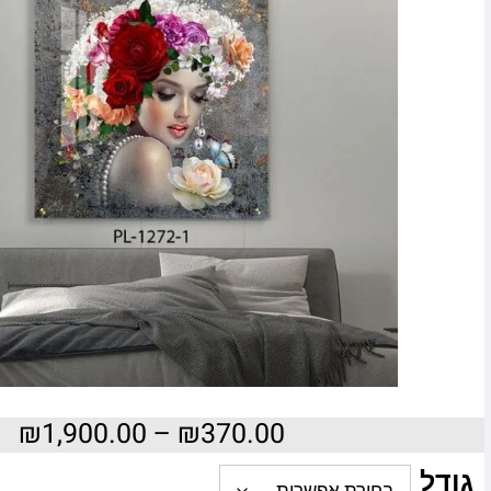
₪
1,900.00
–
₪
370.00
גודל