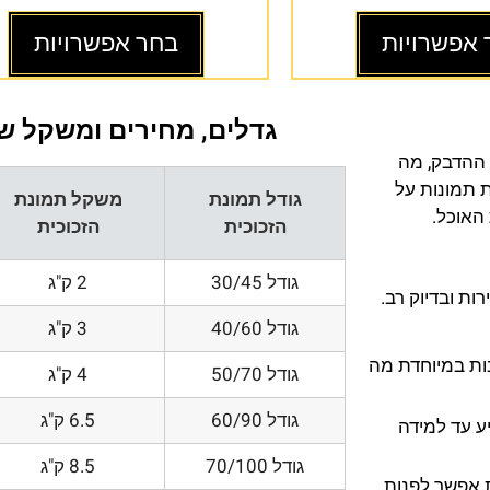
 אפשרויות
בחר אפשרויות
גדלים, מחירים ומשקל של
 ההדבק, מה
ת תמונות על
גודל תמונת
משקל תמונת
 האוכל.
הזכוכית
הזכוכית
גודל 30/45
2 ק"ג
ת ובדיוק רב.
גודל 40/60
3 ק"ג
200 DPI ורזולוציות גובות במיוחדת מה
גודל 50/70
4 ק"ג
גודל 60/90
6.5 ק"ג
ע עד למידה
גודל 70/100
8.5 ק"ג
 אפשר לפנות