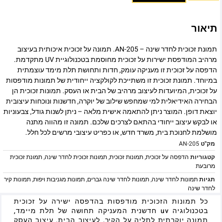
תיאור
תמונת זכוכית לחדר שינה – AN-205. תמונה על זכוכית איכותית בעיצוב
מרהיב המודפסת ישירות על זכוכית מחוסמת בטכנולוגיית UV מתקדמת.
הדפסה על זכוכית זו מעניקה עומק, חדות ותחושת תלת מימד עוצמתית
במיוחד. תמונת זכוכית זו משתייכת לקולקציה ייחודית של תמונות מודפסות
על זכוכית, המיועדות לעיצוב מרהיב של הבית או העסק. תמונות זכוכית הן
הבחירה האידיאלית למי שמחפש שילוב של יוקרה, חדשנות ונוכחות עיצובית
יוצאת דופן. המוצר ניתן להתאמה אישית מלאה – ניתן לשנות גודל, צבעוניות
או לבקש עיצוב ייחודי בהתאם לצרכים שלכם. תמונה זו מהווה מתנה
מושלמת לחנוכת בית, משרד חדש, או כפריט עיצובי מרשים לכל חלל.
מק"ט
AN-205
קטגוריות
הדפסה על זכוכית
,
תמונות זכוכית
,
תמונות זכוכית לחדר שינה
,
תמונת זכוכית
מרובעת
תגיות
תמונות לחדר שינה
,
תמונות לחדר שינה גברים
,
תמונות מגניבות ויפות
,
תמונות קיר
לחדר שינה
כל תמונות הזכוכית מודפסות בהדפסה ישירה על זכוכית
בטכנולוגיה uv חדשנית המעניקה תחושה של תלת מיימד,
תמונה יוקרתית לתליה על הקיר, לעיצוב הבית, עיצוב העסק