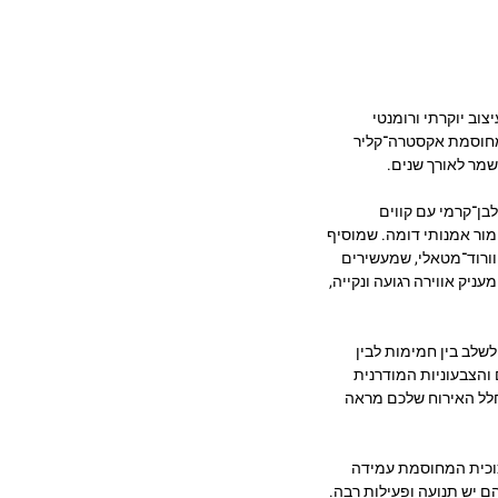
ל האירוח שלכם עיצוב יוקרתי ורומנטי
מחוסמת אקסטרה־קליר
בן־קרמי עם קווים
גימור אמנותי דומה. שמוסיף
ה וורוד־מטאלי, שמעשירים
ניק אווירה רגועה ונקייה,
יוחד למי שמבקש לשלב בין חמימות לבין
 והצבעוניות המודרנית
חלל האירוח שלכם מראה
כוכית המחוסמת עמידה
ם יש תנועה ופעילות רבה.