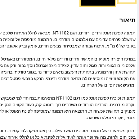
תיאור
תמונה לפינת אוכל ורדים ורודים. דגם NT-1102. מביאה לחל
שמשלב פרחים עדינים עם אלמנטים מודרניים. התמונה מודפסת על זכוכית 
בעובי של 6 מ״מ. איכות גבוהה שמבטיחה צבעים חדים, עומק וברק אלגנטי הנשמר לאורך שנים.
במרכז היצירה מופיעים חמישה ורדים ורודים מלאי חיים. המסודרים באגרטל ל
אלכסוניים בגווני ורוד, סגול וחום עדין. לצידם ניצב אגרטל נוסף גבוה ודק עם 
תחושת איזון והרמוניה. בתחתית העיצוב נראים כדורי נוי בגווני טורקיז. ברונז
את הקומפוזיציה ומוסיפים לה מראה מודרני ודינמי. הרקע בצבעי פסטל רכים מע
ומדגיש את יופיים של הפרחים.
תמונות זכוכית לפינת אוכל כמו דגם NT-1102 מתאימות במ
יוקרה מודרנית. הורדים הוורודים משדרים רוך ורומנטיקה, בעוד הקווים הנקיים
מעניקים תחושת עכשוויות. התוצאה היא תמונה שמוסיפה לפינת האוכל או ל
מזמין, יוקרתי ומלא השראה.
יתרון משמעותי של תמונה מזכוכית הוא השילוב בין אסתטיקה לפרקטיות. הז
בפני חום ולחות, מה שהופך אותה לאידיאלית לפינת אוכל או לחללי אירוח שבה