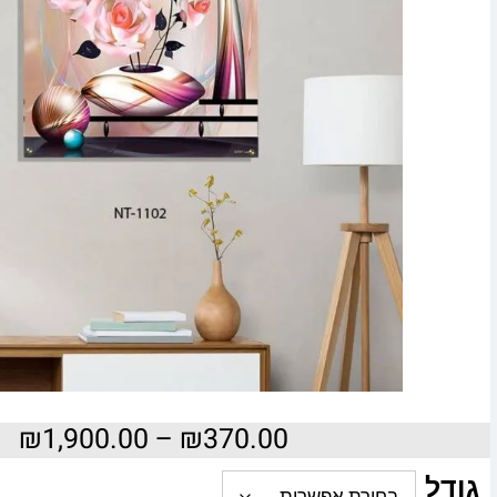
₪
1,900.00
–
₪
370.00
גודל