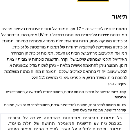
תיאור
תמונת זכוכית לחדר שינה – an-17. תמונה על זכוכית איכותית בעיצוב מרהיב
המודפסת ישירות על זכוכית מחוסמת בטכנולוגיית UV מתקדמת. הדפסה על
זכוכית זו מעניקה עומק, חדות ותחושת תלת מימד עוצמתית במיוחד. תמונת
זכוכית זו משתייכת לקולקציה ייחודית של תמונות מודפסות על זכוכית,
המיועדות לעיצוב מרהיב של הבית או העסק. תמונות זכוכית הן הבחירה
האידיאלית למי שמחפש שילוב של יוקרה, חדשנות ונוכחות עיצובית יוצאת
דופן. המוצר ניתן להתאמה אישית מלאה – ניתן לשנות גודל, צבעוניות או
לבקש עיצוב ייחודי בהתאם לצרכים שלכם. תמונה זו מהווה מתנה מושלמת
לחנוכת בית, משרד חדש, או כפריט עיצובי מרשים לכל חלל.
מק"ט
an-17
קטגוריות
הדפסה על זכוכית
,
תמונות זכוכית
,
תמונות זכוכית לחדר שינה
,
תמונת זכוכית
מרובעת
תגיות
תמונות לחדר שינה
,
תמונות לחדר שינה גברים
,
תמונות לחדר שינה נוער
,
תמונות
קיר לחדר שינה
,
תמונות של בעלי חיים
כל תמונות הזכוכית מודפסות בהדפסה ישירה על זכוכית
בטכנולוגיה uv חדשנית המעניקה תחושה של תלת מיימד,
תמונה יוקרתית לתליה על הקיר, לעיצוב הבית, עיצוב העסק