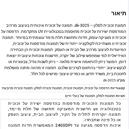
תיאור
תמונת זכוכית לסלון – dk-3025. תמונה על זכוכית איכותית בעיצוב מרהיב
המודפסת ישירות על זכוכית מחוסמת בטכנולוגיית UV מתקדמת. הדפסה על
זכוכית זו מעניקה עומק, חדות ותחושת תלת מימד עוצמתית במיוחד. תמונת
זכוכית זו משתייכת לקולקציה ייחודית של תמונות מודפסות על זכוכית,
המיועדות לעיצוב מרהיב של הבית או העסק. תמונות זכוכית הן הבחירה
האידיאלית למי שמחפש שילוב של יוקרה, חדשנות ונוכחות עיצובית יוצאת
דופן. המוצר ניתן להתאמה אישית מלאה – ניתן לשנות גודל, צבעוניות או
לבקש עיצוב ייחודי בהתאם לצרכים שלכם. תמונה זו מהווה מתנה מושלמת
לחנוכת בית, משרד חדש, או כפריט עיצובי מרשים לכל חלל.
מק"ט
dk-3025
קטגוריות
הדפסה על זכוכית
,
תמונות זכוכית
,
תמונות זכוכית לסלון
,
תמונת זכוכית מרובעת
תגיות
תמונות לסלון
,
תמונות של בעלי חיים
כל תמונות הזכוכית מודפסות בהדפסה ישירה על זכוכית
בטכנולוגיה uv חדשנית המעניקה תחושה של תלת מיימד,
תמונה יוקרתית לתליה על הקיר, לעיצוב הבית, עיצוב העסק
או כל פינה שתבחרו.
איכות הדפסה מגיעה עד 2400DPI המאפשרת חדות תמונה