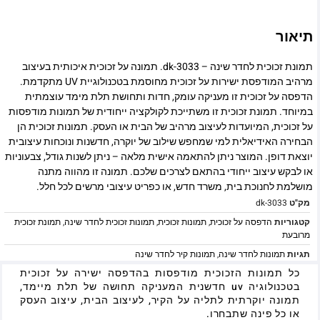
תיאור
תמונת זכוכית לחדר שינה – dk-3033. תמונה על זכוכית איכותית בעיצוב
מרהיב המודפסת ישירות על זכוכית מחוסמת בטכנולוגיית UV מתקדמת.
הדפסה על זכוכית זו מעניקה עומק, חדות ותחושת תלת מימד עוצמתית
במיוחד. תמונת זכוכית זו משתייכת לקולקציה ייחודית של תמונות מודפסות
על זכוכית, המיועדות לעיצוב מרהיב של הבית או העסק. תמונות זכוכית הן
הבחירה האידיאלית למי שמחפש שילוב של יוקרה, חדשנות ונוכחות עיצובית
יוצאת דופן. המוצר ניתן להתאמה אישית מלאה – ניתן לשנות גודל, צבעוניות
או לבקש עיצוב ייחודי בהתאם לצרכים שלכם. תמונה זו מהווה מתנה
מושלמת לחנוכת בית, משרד חדש, או כפריט עיצובי מרשים לכל חלל.
מק"ט
dk-3033
קטגוריות
הדפסה על זכוכית
,
תמונות זכוכית
,
תמונות זכוכית לחדר שינה
,
תמונת זכוכית
מרובעת
תגיות
תמונות לחדר שינה
,
תמונות קיר לחדר שינה
כל תמונות הזכוכית מודפסות בהדפסה ישירה על זכוכית
בטכנולוגיה uv חדשנית המעניקה תחושה של תלת מיימד,
תמונה יוקרתית לתליה על הקיר, לעיצוב הבית, עיצוב העסק
או כל פינה שתבחרו.