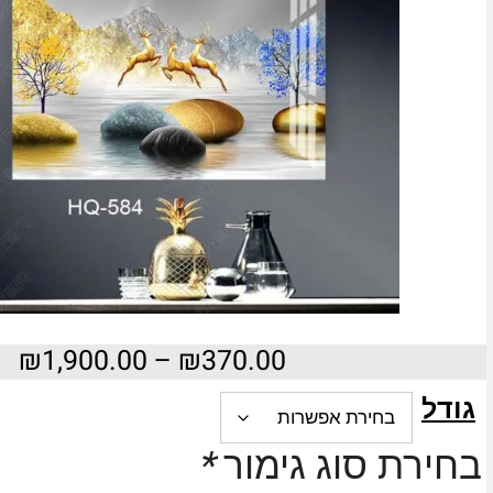
₪
1,900.00
–
₪
370.00
גודל
בחירת סוג גימור
*