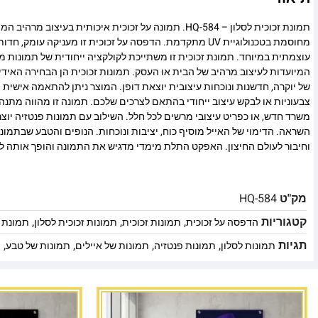
תמונת זכוכית לסלון – HQ-584. תמונה על זכוכית איכותית בעיצוב
מחוסמת בטכנולוגיית UV מתקדמת. הדפסה על זכוכית זו מעניקה עומ
עוצמתית במיוחד. תמונת זכוכית זו משתייכת לקולקציה ייחודית של תמונות מו
המיועדות לעיצוב מרהיב של הבית או העסק. תמונות זכוכית הן הבחירה האיד
של יוקרה, חדשנות ונוכחות עיצובית יוצאת דופן. המוצר ניתן להתאמה אישית מ
צבעוניות או לבקש עיצוב ייחודי בהתאם לצרכים שלכם. תמונה זו מהווה מתנה
משרד חדש, או כפריט עיצובי מרשים לכל חלל. השילוב עם תמונות פנטזיה יוצר
השראה. הדימוי של האייל מוסיף כוח, יציבות ונוכחות. הנופים והטבע שבתמו
וחיבור לעולם החיצון. האפקט התלת מימדי מדגיש את התמונה והופך אותה ל
מק"ט
HQ-584
קטגוריות
,
,
,
הדפסה על זכוכית
תמונות זכוכית
תמונות זכוכית לסלון
תמונת ז
תגיות
,
,
,
,
תמונות לסלון
תמונות פנטזיה
תמונות של איילים
תמונות של טבע
ת