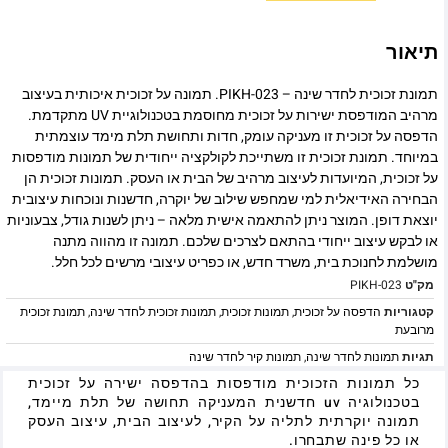
תיאור
תמונת זכוכית לחדר שינה – PIKH-023. תמונה על זכוכית איכותית בעיצוב
מרהיב המודפסת ישירות על זכוכית מחוסמת בטכנולוגיית UV מתקדמת.
הדפסה על זכוכית זו מעניקה עומק, חדות ותחושת תלת מימד עוצמתית
במיוחד. תמונת זכוכית זו משתייכת לקולקציה ייחודית של תמונות מודפסות
על זכוכית, המיועדות לעיצוב מרהיב של הבית או העסק. תמונות זכוכית הן
הבחירה האידיאלית למי שמחפש שילוב של יוקרה, חדשנות ונוכחות עיצובית
יוצאת דופן. המוצר ניתן להתאמה אישית מלאה – ניתן לשנות גודל, צבעוניות
או לבקש עיצוב ייחודי בהתאם לצרכים שלכם. תמונה זו מהווה מתנה
מושלמת לחנוכת בית, משרד חדש, או כפריט עיצובי מרשים לכל חלל.
מק"ט
PIKH-023
קטגוריות
הדפסה על זכוכית
,
תמונות זכוכית
,
תמונות זכוכית לחדר שינה
,
תמונת זכוכית
מרובעת
תגיות
תמונות לחדר שינה
,
תמונות קיר לחדר שינה
כל תמונות הזכוכית מודפסות בהדפסה ישירה על זכוכית
בטכנולוגיה uv חדשנית המעניקה תחושה של תלת מיימד,
תמונה יוקרתית לתליה על הקיר, לעיצוב הבית, עיצוב העסק
או כל פינה שתבחרו.