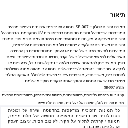
תיאור
תמונת זכוכית לסלון – SB-007. תמונה על זכוכית איכותית בעיצוב מרהיב
המודפסת ישירות על זכוכית מחוסמת בטכנולוגיית UV מתקדמת. הדפסה על
זכוכית זו מעניקה עומק, חדות ותחושת תלת מימד עוצמתית במיוחד. תמונת
זכוכית זו משתייכת לקולקציה ייחודית של תמונות מודפסות על זכוכית,
המיועדות לעיצוב מרהיב של הבית או העסק. תמונות זכוכית הן הבחירה
האידיאלית למי שמחפש שילוב של יוקרה, חדשנות ונוכחות עיצובית יוצאת
דופן. המוצר ניתן להתאמה אישית מלאה – ניתן לשנות גודל, צבעוניות או
לבקש עיצוב ייחודי בהתאם לצרכים שלכם. תמונה זו מהווה מתנה מושלמת
לחנוכת בית, משרד חדש, או כפריט עיצובי מרשים לכל חלל. האפקט התלת
מימדי מדגיש את התמונה והופך אותה לנקודת מוקד מושלמת.
מק"ט
SB-007
קטגוריות
הדפסה על זכוכית
,
תמונות זכוכית
,
תמונות זכוכית לסלון
,
תמונת זכוכית מרובעת
תגיות
תמונות לסלון
,
תמונות של בעלי חיים
,
תמונות תלת מיימד
כל תמונות הזכוכית מודפסות בהדפסה ישירה על זכוכית
בטכנולוגיה uv חדשנית המעניקה תחושה של תלת מיימד,
תמונה יוקרתית לתליה על הקיר, לעיצוב הבית, עיצוב העסק
או כל פינה שתבחרו.