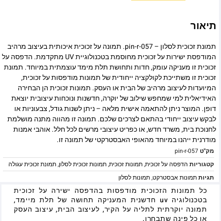
תיאור
תמונת זכוכית לסלון – pin-r-057. תמונה על זכוכית איכותית בעיצוב מרהיב
המודפסת ישירות על זכוכית מחוסמת בטכנולוגיית UV מתקדמת. הדפסה על
זכוכית זו מעניקה עומק, חדות ותחושת תלת מימד עוצמתית במיוחד. תמונת
זכוכית זו משתייכת לקולקציה ייחודית של תמונות מודפסות על זכוכית,
המיועדות לעיצוב מרהיב של הבית או העסק. תמונות זכוכית הן הבחירה
האידיאלית למי שמחפש שילוב של יוקרה, חדשנות ונוכחות עיצובית יוצאת
דופן. המוצר ניתן להתאמה אישית מלאה – ניתן לשנות גודל, צבעוניות או
לבקש עיצוב ייחודי בהתאם לצרכים שלכם. תמונה זו מהווה מתנה מושלמת
לחנוכת בית, משרד חדש, או כפריט עיצובי מרשים לכל חלל. אוהבי אמנות
מודרנית ייהנו במיוחד מהאופי האבסטרקטי של תמונה זו.
מק"ט
pin-r-057
קטגוריות
הדפסה על זכוכית
,
תמונות זכוכית
,
תמונות זכוכית לסלון
,
תמונת זכוכית עגולה
תגיות
תמונות אבסטרקט
,
תמונות לסלון
כל תמונות הזכוכית מודפסות בהדפסה ישירה על זכוכית
בטכנולוגיה uv חדשנית המעניקה תחושה של תלת מיימד,
תמונה יוקרתית לתליה על הקיר, לעיצוב הבית, עיצוב העסק
או כל פינה שתבחרו.