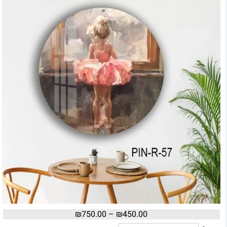
₪
750.00
–
₪
450.00