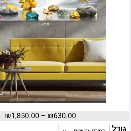
₪
1,850.00
–
₪
630.00
גודל