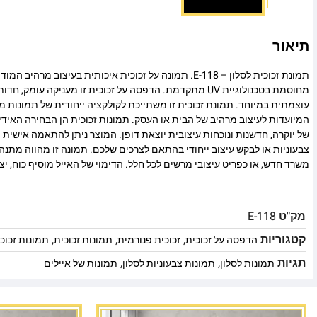
תיאור
תמונת זכוכית לסלון – E-118. תמונה על זכוכית איכותית בעיצוב מר
מחוסמת בטכנולוגיית UV מתקדמת. הדפסה על זכוכית זו מעניקה עומ
עוצמתית במיוחד. תמונת זכוכית זו משתייכת לקולקציה ייחודית של תמונות מו
המיועדות לעיצוב מרהיב של הבית או העסק. תמונות זכוכית הן הבחירה האיד
של יוקרה, חדשנות ונוכחות עיצובית יוצאת דופן. המוצר ניתן להתאמה אישית מ
צבעוניות או לבקש עיצוב ייחודי בהתאם לצרכים שלכם. תמונה זו מהווה מתנה
משרד חדש, או כפריט עיצובי מרשים לכל חלל. הדימוי של האייל מוסיף כוח, יצי
מק"ט
E-118
קטגוריות
,
,
,
הדפסה על זכוכית
זכוכית פנורמית
תמונות זכוכית
תמונות זכוכי
תגיות
,
,
תמונות לסלון
תמונות צבעוניות לסלון
תמונות של איילים