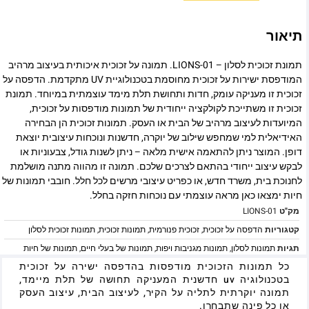
תיאור
תמונת זכוכית לסלון – LIONS-01. תמונה על זכוכית איכותית בעיצוב מרהיב
המודפסת ישירות על זכוכית מחוסמת בטכנולוגיית UV מתקדמת. הדפסה על
זכוכית זו מעניקה עומק, חדות ותחושת תלת מימד עוצמתית במיוחד. תמונת
זכוכית זו משתייכת לקולקציה ייחודית של תמונות מודפסות על זכוכית,
המיועדות לעיצוב מרהיב של הבית או העסק. תמונות זכוכית הן הבחירה
האידיאלית למי שמחפש שילוב של יוקרה, חדשנות ונוכחות עיצובית יוצאת
דופן. המוצר ניתן להתאמה אישית מלאה – ניתן לשנות גודל, צבעוניות או
לבקש עיצוב ייחודי בהתאם לצרכים שלכם. תמונה זו מהווה מתנה מושלמת
לחנוכת בית, משרד חדש, או כפריט עיצובי מרשים לכל חלל. חובבי תמונות של
חיות ימצאו כאן מראה עוצמתי עם נוכחות חזקה בחלל.
מק"ט
LIONS-01
קטגוריות
הדפסה על זכוכית
,
זכוכית פנורמית
,
תמונות זכוכית
,
תמונות זכוכית לסלון
תגיות
תמונות לסלון
,
תמונות מגניבות ויפות
,
תמונות של בעלי חיים
,
תמונות של חיות
כל תמונות הזכוכית מודפסות בהדפסה ישירה על זכוכית
בטכנולוגיה uv חדשנית המעניקה תחושה של תלת מיימד,
תמונה יוקרתית לתליה על הקיר, לעיצוב הבית, עיצוב העסק
או כל פינה שתבחרו.