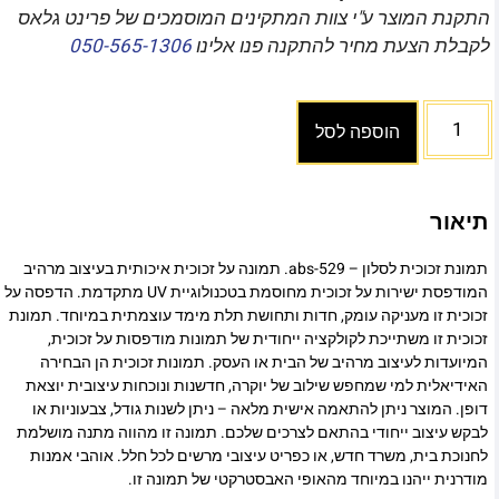
התקנת המוצר ע"י צוות המתקינים המוסמכים של פרינט גלאס
לקבלת הצעת מחיר להתקנה פנו אלינו
050-565-1306
הוספה לסל
תיאור
תמונת זכוכית לסלון – abs-529. תמונה על זכוכית איכותית בעיצוב מרהיב
המודפסת ישירות על זכוכית מחוסמת בטכנולוגיית UV מתקדמת. הדפסה על
זכוכית זו מעניקה עומק, חדות ותחושת תלת מימד עוצמתית במיוחד. תמונת
זכוכית זו משתייכת לקולקציה ייחודית של תמונות מודפסות על זכוכית,
המיועדות לעיצוב מרהיב של הבית או העסק. תמונות זכוכית הן הבחירה
האידיאלית למי שמחפש שילוב של יוקרה, חדשנות ונוכחות עיצובית יוצאת
דופן. המוצר ניתן להתאמה אישית מלאה – ניתן לשנות גודל, צבעוניות או
לבקש עיצוב ייחודי בהתאם לצרכים שלכם. תמונה זו מהווה מתנה מושלמת
לחנוכת בית, משרד חדש, או כפריט עיצובי מרשים לכל חלל. אוהבי אמנות
מודרנית ייהנו במיוחד מהאופי האבסטרקטי של תמונה זו.