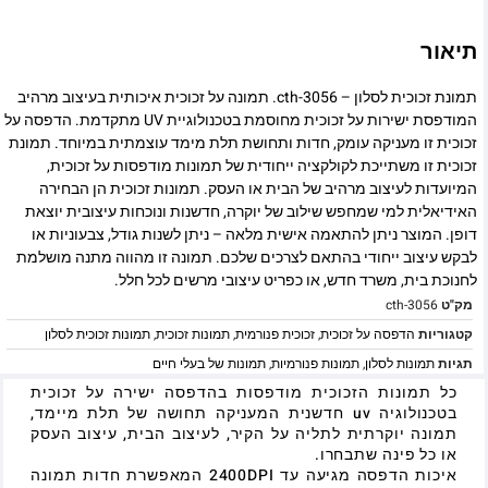
תיאור
תמונת זכוכית לסלון – cth-3056. תמונה על זכוכית איכותית בעיצוב מרהיב
המודפסת ישירות על זכוכית מחוסמת בטכנולוגיית UV מתקדמת. הדפסה על
זכוכית זו מעניקה עומק, חדות ותחושת תלת מימד עוצמתית במיוחד. תמונת
זכוכית זו משתייכת לקולקציה ייחודית של תמונות מודפסות על זכוכית,
המיועדות לעיצוב מרהיב של הבית או העסק. תמונות זכוכית הן הבחירה
האידיאלית למי שמחפש שילוב של יוקרה, חדשנות ונוכחות עיצובית יוצאת
דופן. המוצר ניתן להתאמה אישית מלאה – ניתן לשנות גודל, צבעוניות או
לבקש עיצוב ייחודי בהתאם לצרכים שלכם. תמונה זו מהווה מתנה מושלמת
לחנוכת בית, משרד חדש, או כפריט עיצובי מרשים לכל חלל.
מק"ט
cth-3056
קטגוריות
הדפסה על זכוכית
,
זכוכית פנורמית
,
תמונות זכוכית
,
תמונות זכוכית לסלון
תגיות
תמונות לסלון
,
תמונות פנורמיות
,
תמונות של בעלי חיים
כל תמונות הזכוכית מודפסות בהדפסה ישירה על זכוכית
בטכנולוגיה uv חדשנית המעניקה תחושה של תלת מיימד,
תמונה יוקרתית לתליה על הקיר, לעיצוב הבית, עיצוב העסק
או כל פינה שתבחרו.
איכות הדפסה מגיעה עד 2400DPI המאפשרת חדות תמונה