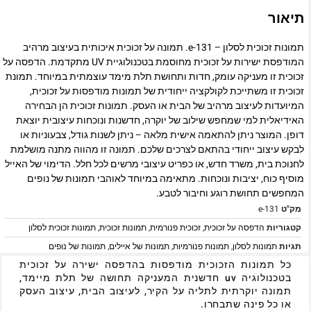
תיאור
תמונות זכוכית לסלון – e-131. תמונה על זכוכית איכותית בעיצוב מרהיב
המודפסת ישירות על זכוכית מחוסמת בטכנולוגיית UV מתקדמת. הדפסה על
זכוכית זו מעניקה עומק, חדות ותחושת תלת מימד עוצמתית במיוחד. תמונת
זכוכית זו משתייכת לקולקציה ייחודית של תמונות מודפסות על זכוכית,
המיועדות לעיצוב מרהיב של הבית או העסק. תמונות זכוכית הן הבחירה
האידיאלית למי שמחפש שילוב של יוקרה, חדשנות ונוכחות עיצובית יוצאת
דופן. המוצר ניתן להתאמה אישית מלאה – ניתן לשנות גודל, צבעוניות או
לבקש עיצוב ייחודי בהתאם לצרכים שלכם. תמונה זו מהווה מתנה מושלמת
לחנוכת בית, משרד חדש, או כפריט עיצובי מרשים לכל חלל. הדימוי של האייל
מוסיף כוח, יציבות ונוכחות. מתאימה במיוחד לאוהבי תמונות של נופים
המחפשים תחושת רוגע וחיבור לטבע.
מק"ט
e-131
קטגוריות
הדפסה על זכוכית
,
זכוכית פנורמית
,
תמונות זכוכית
,
תמונות זכוכית לסלון
תגיות
תמונות לסלון
,
תמונות פנורמיות
,
תמונות של איילים
,
תמונות של נופים
כל תמונות הזכוכית מודפסות בהדפסה ישירה על זכוכית
בטכנולוגיה uv חדשנית המעניקה תחושה של תלת מיימד,
תמונה יוקרתית לתליה על הקיר, לעיצוב הבית, עיצוב העסק
או כל פינה שתבחרו.