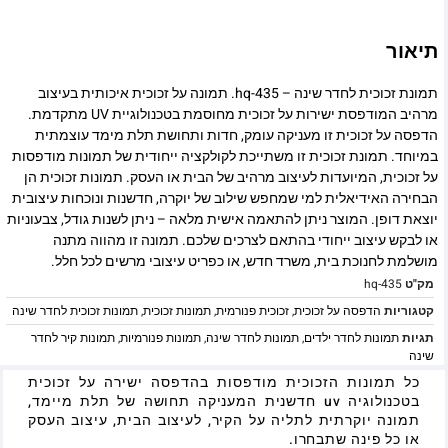
תיאור
תמונת זכוכית לחדר שינה – hq-435. תמונה על זכוכית איכותית בעיצוב
מרהיב המודפסת ישירות על זכוכית מחוסמת בטכנולוגיית UV מתקדמת.
הדפסה על זכוכית זו מעניקה עומק, חדות ותחושת תלת מימד עוצמתית
במיוחד. תמונת זכוכית זו משתייכת לקולקציה ייחודית של תמונות מודפסות
על זכוכית, המיועדות לעיצוב מרהיב של הבית או העסק. תמונות זכוכית הן
הבחירה האידיאלית למי שמחפש שילוב של יוקרה, חדשנות ונוכחות עיצובית
יוצאת דופן. המוצר ניתן להתאמה אישית מלאה – ניתן לשנות גודל, צבעוניות
או לבקש עיצוב ייחודי בהתאם לצרכים שלכם. תמונה זו מהווה מתנה
מושלמת לחנוכת בית, משרד חדש, או כפריט עיצובי מרשים לכל חלל.
מק"ט
hq-435
קטגוריות
הדפסה על זכוכית
,
זכוכית פנורמית
,
תמונות זכוכית
,
תמונות זכוכית לחדר שינה
תגיות
תמונות לחדר ילדים
,
תמונות לחדר שינה
,
תמונות פנורמיות
,
תמונות קיר לחדר
שינה
כל תמונות הזכוכית מודפסות בהדפסה ישירה על זכוכית
בטכנולוגיה uv חדשנית המעניקה תחושה של תלת מיימד,
תמונה יוקרתית לתליה על הקיר, לעיצוב הבית, עיצוב העסק
או כל פינה שתבחרו.