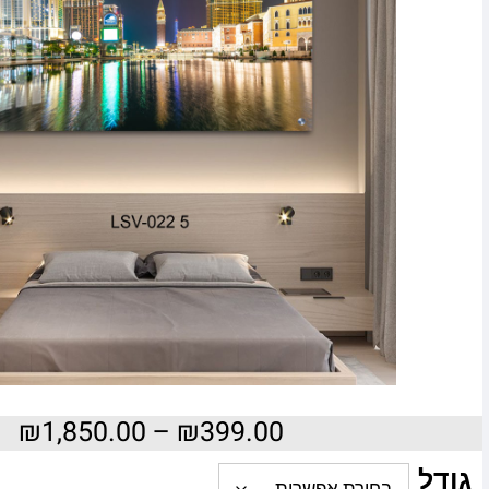
₪
1,850.00
–
₪
399.00
גודל