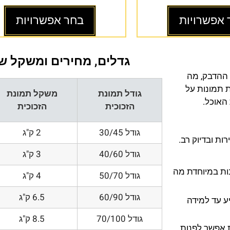
 אפשרויות
בחר אפשרויות
גדלים, מחירים ומשקל של
 ההדבק, מה
ת תמונות על
גודל תמונת
משקל תמונת
 האוכל.
הזכוכית
הזכוכית
גודל 30/45
2 ק"ג
ת ובדיוק רב.
גודל 40/60
3 ק"ג
200 DPI ורזולוציות גובות במיוחדת מה
גודל 50/70
4 ק"ג
גודל 60/90
6.5 ק"ג
ע עד למידה
גודל 70/100
8.5 ק"ג
 אפשר לפנות