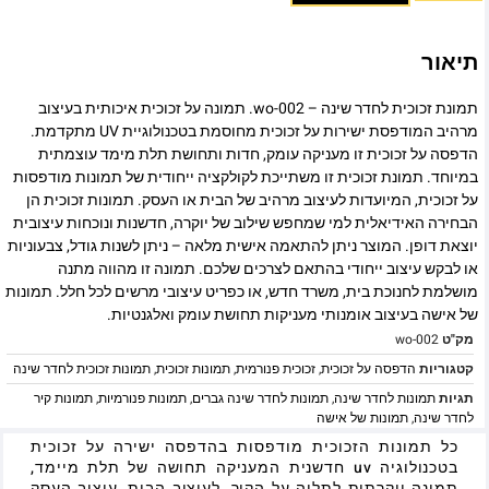
תיאור
תמונת זכוכית לחדר שינה – wo-002. תמונה על זכוכית איכותית בעיצוב
מרהיב המודפסת ישירות על זכוכית מחוסמת בטכנולוגיית UV מתקדמת.
הדפסה על זכוכית זו מעניקה עומק, חדות ותחושת תלת מימד עוצמתית
במיוחד. תמונת זכוכית זו משתייכת לקולקציה ייחודית של תמונות מודפסות
על זכוכית, המיועדות לעיצוב מרהיב של הבית או העסק. תמונות זכוכית הן
הבחירה האידיאלית למי שמחפש שילוב של יוקרה, חדשנות ונוכחות עיצובית
יוצאת דופן. המוצר ניתן להתאמה אישית מלאה – ניתן לשנות גודל, צבעוניות
או לבקש עיצוב ייחודי בהתאם לצרכים שלכם. תמונה זו מהווה מתנה
מושלמת לחנוכת בית, משרד חדש, או כפריט עיצובי מרשים לכל חלל. תמונות
של אישה בעיצוב אומנותי מעניקות תחושת עומק ואלגנטיות.
מק"ט
wo-002
קטגוריות
הדפסה על זכוכית
,
זכוכית פנורמית
,
תמונות זכוכית
,
תמונות זכוכית לחדר שינה
תגיות
תמונות לחדר שינה
,
תמונות לחדר שינה גברים
,
תמונות פנורמיות
,
תמונות קיר
לחדר שינה
,
תמונות של אישה
כל תמונות הזכוכית מודפסות בהדפסה ישירה על זכוכית
בטכנולוגיה uv חדשנית המעניקה תחושה של תלת מיימד,
תמונה יוקרתית לתליה על הקיר, לעיצוב הבית, עיצוב העסק