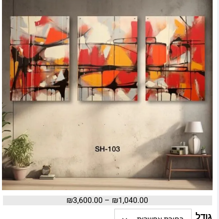
₪
3,600.00
–
₪
1,040.00
גודל