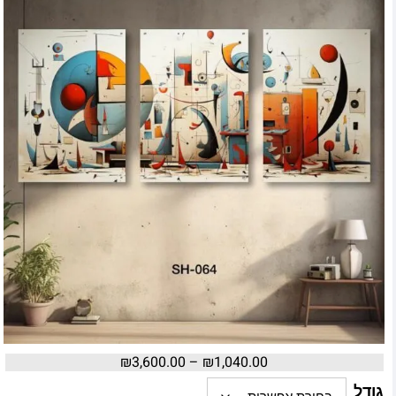
₪
3,600.00
–
₪
1,040.00
גודל