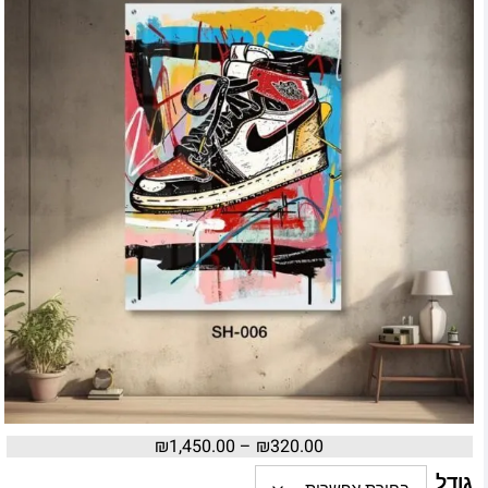
₪
1,450.00
–
₪
320.00
גודל