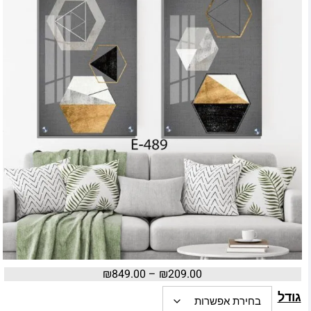
₪
849.00
–
₪
209.00
גודל