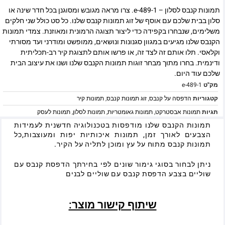
תמונות קנבס לסלון – e-489-1. צרו מראה מגובש ומסוגנן בכל חדר שינה או
סלון בבית שלכם עם אוסף של זוג תמונות קנבס שלנו. כל סט כולל שני חלקים
משלימים, שנבחרו בקפידה כדי ליצור תצוגה הרמונית ומאוזנת. צמדי תמונות
הקנבס שלנו מגיעים במגוון סגנונות ונושאים, ממופשט ומודרני ועד מסורתי
וקלאסי. תלו אותם זה לצד זה, או פרשו אותם לתצוגת קיר רב-תכליתית
ודינמית. בחרו מתוך מבחר זוגות תמונות הקנבס שלנו ושנו את עיצוב הבית
שלכם עוד היום.
מק"ט
e-489-1
קטגוריות
הדפסה על קנבס
,
זוג תמונות קנבס
,
תמונות קיר
תגיות
תמונות אבסטרקט
,
תמונות גאומטריות
,
תמונות לסלון
,
תמונות לעסק
תמונות הקנבס שלנו מודפסות בטכנולוגיה חדשנית לעמידות
הצבעים לאורך זמן, תמונות איכותיות יפות ומעוצבות,כל
תמונות קנבס מתוח על עץ ומוכן לתליה על הקיר.
ניתן לבחור בסוגי גימור שונים לפי בחירתך הדפסת קנבס עם
שוליים בצבע הדפסת קנבס עם שוליים לבנים
שיתוף קישור מוצר: