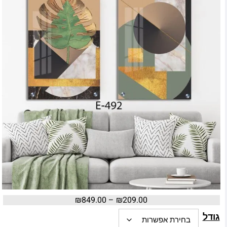
₪
849.00
–
₪
209.00
גודל