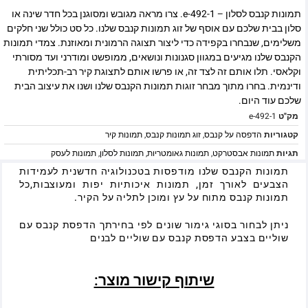
תמונות קנבס לסלון – e-492-1. צרו מראה מגובש ומסוגנן בכל חדר שינה או
סלון בבית שלכם עם אוסף של זוג תמונות קנבס שלנו. כל סט כולל שני חלקים
משלימים, שנבחרו בקפידה כדי ליצור תצוגה הרמונית ומאוזנת. צמדי תמונות
הקנבס שלנו מגיעים במגוון סגנונות ונושאים, ממופשט ומודרני ועד מסורתי
וקלאסי. תלו אותם זה לצד זה, או פרשו אותם לתצוגת קיר רב-תכליתית
ודינמית. בחרו מתוך מבחר זוגות תמונות הקנבס שלנו ושנו את עיצוב הבית
שלכם עוד היום.
מק"ט
e-492-1
קטגוריות
הדפסה על קנבס
,
זוג תמונות קנבס
,
תמונות קיר
תגיות
תמונות אבסטרקט
,
תמונות גאומטריות
,
תמונות לסלון
,
תמונות לעסק
תמונות הקנבס שלנו מודפסות בטכנולוגיה חדשנית לעמידות
הצבעים לאורך זמן, תמונות איכותיות יפות ומעוצבות,כל
תמונות קנבס מתוח על עץ ומוכן לתליה על הקיר.
ניתן לבחור בסוגי גימור שונים לפי בחירתך הדפסת קנבס עם
שוליים בצבע הדפסת קנבס עם שוליים לבנים
שיתוף קישור מוצר: