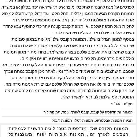
תמונות קנבס לסלון – e-344-1. המעוצבת עם הקפדה מירבית ותשומת לב
לפרטים על מנת להבטיח שתקבלו מוצר איכותי שייראה יפה בסלון או במשרד.
תמונות הקנבס מגיעות במגוון גדלים. החל מקטן ועד גדול. כך שתוכלו למצוא
את ההתאמה המושלמת לכל חדר. בין אם אתם מחפשים פריט יוקרתי
לתלות מעל הספה שלכם. או תמונת קנבס קטנה יותר כדי להוסיף צבע לחדר
השינה שלכם. יש לנו את הגדלים שיתאים לכם.
בנוסף למגוון הגדלים שלנו. תמונות הקנבס שלנו מגיעות במגוון סגנונות
שיתאימו לכל טעם. ממודרני ומופשט ועד קלאסי ומסורתי. יש לנו תמונת
קנבס שתשלים את העיצוב שלכם בצורה מושלמת. בחרו מתוך מגוון תמונות.
כולל נופים מדהימים, תקצירים צבעוניים ונופים עירוניים איקוניים.
כל תמונת קנבס מודפסת באמצעות דיו באיכות גבוהה על קנבס פרימיום. מה
שמבטיח שהצבעים חיים ועמידים לאורך זמן. לאחר מכן הקנבס נמתח ונכרך
סביב מסגרת עץ יציבה. מוכן לתלייה על הקיר.הזמינו את תמונת הקנבס
שלכם עוד היום והעלו את היופי של החלל שלכם עם יצירת אמנות מדהימה.
עם מגוון גדלים וסגנונות לבחירה. אתה בטוח שתמצא תמונת קנבס שתהיה
התוספת המושלמת לבית או למשרד שלך.
מק"ט
e-344-1
קטגוריות
הדפסה על קנבס
,
קנבס לאורך: עומד
,
תמונות קיר
תגיות
תמונות אבסטרקט
,
תמונות לסלון
,
תמונות לעסק
תמונות הקנבס שלנו מודפסות בטכנולוגיה חדשנית לעמידות
הצבעים לאורך זמן, תמונות איכותיות יפות ומעוצבות,כל