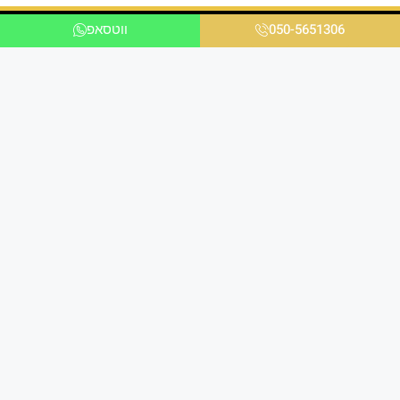
050-5651306
ווטסאפ
אנו ניצבים בחזית הטכנולוגיה ומציעים פתרונות
מתקדמים לכל הלקוחות בכל הקשור להדפסת תמונות
במגוון עיצובים שונים לבית ולמשרד באיכות גבוהה
ומראה יוקרתי במיוחד.
הירשמו למועדון הלקוחות שלנו