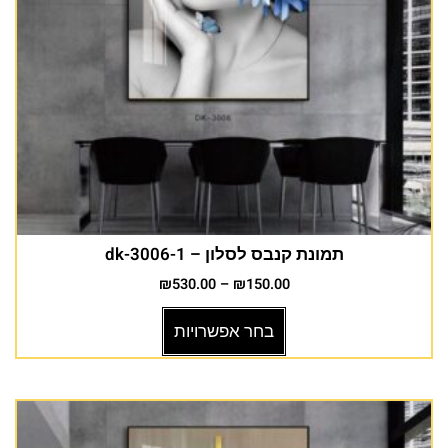
תמונת קנבס לסלון – dk-3006-1
₪
530.00
–
₪
150.00
בחר אפשרויות