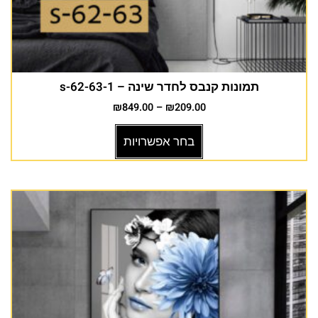
תמונות קנבס לחדר שינה – s-62-63-1
₪
849.00
–
₪
209.00
בחר אפשרויות