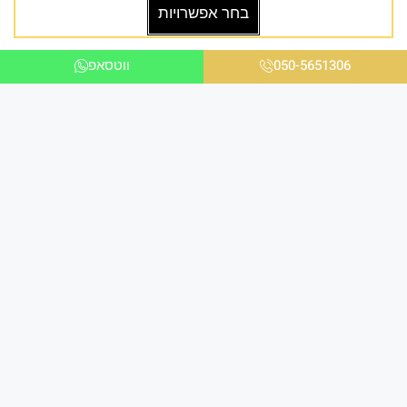
בחר אפשרויות
050-5651306
ווטסאפ
אנו ניצבים בחזית הטכנולוגיה ומציעים פתרונות
מתקדמים לכל הלקוחות בכל הקשור להדפסת תמונות
במגוון עיצובים שונים לבית ולמשרד באיכות גבוהה
ומראה יוקרתי במיוחד.