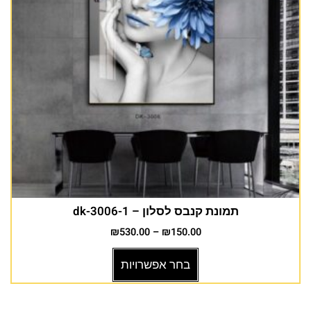
תמונת קנבס לסלון – dk-3006-1
₪
530.00
–
₪
150.00
בחר אפשרויות