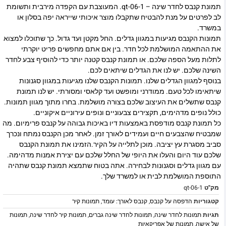
תמונת קנבס לחדר שינה – qt-06-1. המעוצבת עם הקפדה מירבית ותשומת
לב לפרטים על מנת להבטיח שתקבלו מוצר איכותי שייראה יפה בסלון או
במשרד.
תמונות הקנבס מגיעות במגוון גדלים. החל מקטן ועד גדול. כך שתוכלו למצוא
את ההתאמה המושלמת לכל חדר. בין אם אתם מחפשים פריט יוקרתי
לתלות מעל הספה שלכם. או תמונת קנבס קטנה יותר כדי להוסיף צבע לחדר
השינה שלכם. יש לנו את הגדלים שיתאים לכם.
בנוסף למגוון הגדלים שלנו. תמונות הקנבס שלנו מגיעות במגוון סגנונות
שיתאימו לכל טעם. ממודרני ומופשט ועד קלאסי ומסורתי. יש לנו תמונת
קנבס שתשלים את העיצוב שלכם בצורה מושלמת. בחרו מתוך מגוון תמונות.
כולל נופים מדהימים, תקצירים צבעוניים ונופים עירוניים איקוניים.
כל תמונת קנבס מודפסת באמצעות דיו באיכות גבוהה על קנבס פרימיום. מה
שמבטיח שהצבעים חיים ועמידים לאורך זמן. לאחר מכן הקנבס נמתח ונכרך
סביב מסגרת עץ יציבה. מוכן לתלייה על הקיר.הזמינו את תמונת הקנבס
שלכם עוד היום והעלו את היופי של החלל שלכם עם יצירת אמנות מדהימה.
עם מגוון גדלים וסגנונות לבחירה. אתה בטוח שתמצא תמונת קנבס שתהיה
התוספת המושלמת לבית או למשרד שלך.
מק"ט
qt-06-1
קטגוריות
הדפסה על קנבס
,
קנבס לאורך: עומד
,
תמונות קיר
תגיות
תמונות לחדר שינה
,
תמונות לחדר שינה גברים
,
תמונות קיר לחדר שינה
,
תמונות
של אישה
,
תמונות של אפריקאיות