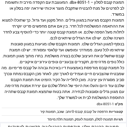
תמונת קנבס לסלון – dbx-8051-1. המעוצבת עם הקפדה מירבית ותשומת
לב לפרטים על מנת להבטיח שתקבלו מוצר איכותי שייראה יפה בסלון או
במשרד.
תמונות הקנבס מגיעות במגוון גדלים. החל מקטן ועד גדול. כך שתוכלו למצוא
את ההתאמה המושלמת לכל חדר. בין אם אתם מחפשים פריט יוקרתי
לתלות מעל הספה שלכם. או תמונת קנבס קטנה יותר כדי להוסיף צבע לחדר
השינה שלכם. יש לנו את הגדלים שיתאים לכם.
בנוסף למגוון הגדלים שלנו. תמונות הקנבס שלנו מגיעות במגוון סגנונות
שיתאימו לכל טעם. ממודרני ומופשט ועד קלאסי ומסורתי. יש לנו תמונת
קנבס שתשלים את העיצוב שלכם בצורה מושלמת. בחרו מתוך מגוון תמונות.
כולל נופים מדהימים, תקצירים צבעוניים ונופים עירוניים איקוניים.
כל תמונת קנבס מודפסת באמצעות דיו באיכות גבוהה על קנבס פרימיום. מה
שמבטיח שהצבעים חיים ועמידים לאורך זמן. לאחר מכן הקנבס נמתח ונכרך
סביב מסגרת עץ יציבה. מוכן לתלייה על הקיר.הזמינו את תמונת הקנבס
שלכם עוד היום והעלו את היופי של החלל שלכם עם יצירת אמנות מדהימה.
עם מגוון גדלים וסגנונות לבחירה. אתה בטוח שתמצא תמונת קנבס שתהיה
התוספת המושלמת לבית או למשרד שלך.
מק"ט
dbx-8051-1
קטגוריות
הדפסה על קנבס
,
קנבס לרוחב: שוכב
,
תמונות קיר
תגיות
תמונות לסלון
,
תמונות לעסק
,
תמונות תלת מיימד
תמונות הקנבס שלנו מודפסות בטכנולוגיה חדשנית לעמידות