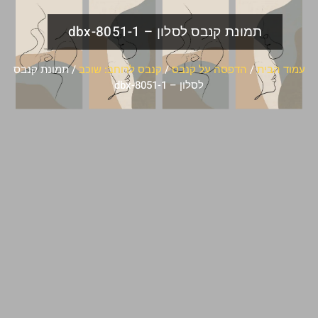
תמונת קנבס לסלון – dbx-8051-1
עמוד הבית
/
הדפסה על קנבס
/
קנבס לרוחב: שוכב
/ תמונת קנבס
לסלון – dbx-8051-1