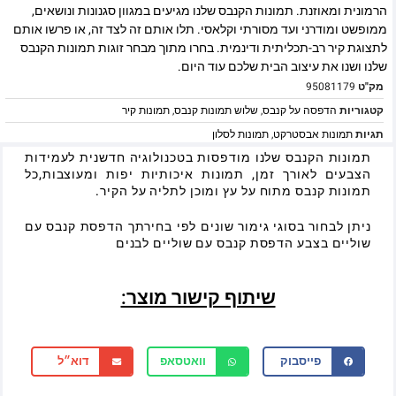
הרמונית ומאוזנת. תמונות הקנבס שלנו מגיעים במגוון סגנונות ונושאים,
ממופשט ומודרני ועד מסורתי וקלאסי. תלו אותם זה לצד זה, או פרשו אותם
לתצוגת קיר רב-תכליתית ודינמית. בחרו מתוך מבחר זוגות תמונות הקנבס
שלנו ושנו את עיצוב הבית שלכם עוד היום.
מק"ט
95081179
קטגוריות
הדפסה על קנבס
,
שלוש תמונות קנבס
,
תמונות קיר
תגיות
תמונות אבסטרקט
,
תמונות לסלון
תמונות הקנבס שלנו מודפסות בטכנולוגיה חדשנית לעמידות
הצבעים לאורך זמן, תמונות איכותיות יפות ומעוצבות,כל
תמונות קנבס מתוח על עץ ומוכן לתליה על הקיר.
ניתן לבחור בסוגי גימור שונים לפי בחירתך הדפסת קנבס עם
שוליים בצבע הדפסת קנבס עם שוליים לבנים
שיתוף קישור מוצר:
פייסבוק
וואטסאפ
דוא״ל