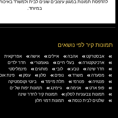
להדפסת תמונות במגוון עיצובים שונים לבית ולמשרד באיכות
במיוחד.
תמונות קיר לפי נושאים
אבסטרקט
אהבה
איילים
אישה
אפריקאית
ארכיטקטורה
בעלי חיים
גאומטרי
חדר ילדים
חדר שינה
טבע
לובי
מותגים
מינמליסטי
מסעדה
משרד
נופים
סלון
עסק
פינת אוכ
פנטזיה
פנורמי
תלת מיימד
ביוטי וקוסמטיקה
פופ ארט
אנימה
גיימינג
תמונות יפות של ים
תמונות צבעוניות לסלון
תמונות קיר לחדר שינה
שלטים לבית כנסת
תמונות דמוי חלון