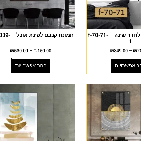
תמונות קנבס לחדר שינה – f-70-71-
תמונת קנבס לפינ
1
1
₪
530.00
–
₪
150.00
₪
849.00
–
₪
2
ר אפשרויות
בחר אפשרויות