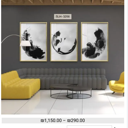
₪
1,150.00
–
₪
290.00