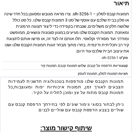
תיאור
תמונות קנבס לסלון – slh-3256-1. צרו מראה מגובש ומסוגנן בכל חדר שינה
או סלון בבית שלכם עם אוסף של סט 3 תמונות קנבס שלנו. כל סט כולל
שלושה חלקים משלימים, שנבחרו בקפידה כדי ליצור תצוגה הרמונית
ומאוזנת. תמונות הקנבס שלנו מגיעים במגוון סגנונות ונושאים, ממופשט
ומודרני ועד מסורתי וקלאסי. תלו אותם זה לצד זה, או פרשו אותם לתצוגת
קיר רב-תכליתית ודינמית. בחרו מתוך מבחר זוגות תמונות הקנבס שלנו ושנו
את עיצוב הבית שלכם עוד היום.
מק"ט
slh-3256-1
קטגוריות
הדפסה על קנבס
,
שלוש תמונות קנבס
,
תמונות קיר
תגיות
תמונות לסלון
,
תמונות לעסק
תמונות הקנבס שלנו מודפסות בטכנולוגיה חדשנית לעמידות
הצבעים לאורך זמן, תמונות איכותיות יפות ומעוצבות,כל
תמונות קנבס מתוח על עץ ומוכן לתליה על הקיר.
ניתן לבחור בסוגי גימור שונים לפי בחירתך הדפסת קנבס עם
שוליים בצבע הדפסת קנבס עם שוליים לבנים
שיתוף קישור מוצר: