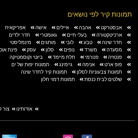
תמונות קיר לפי נושאים
אבסטרקט
אהבה
איילים
אישה
אפריקאית
ארכיטקטורה
בעלי חיים
גאומטרי
חדר ילדים
חדר שינה
טבע
לובי
מותגים
מינמליסטי
מסעדה
משרד
נופים
סלון
עסק
פינת אוכ
פנטזיה
פנורמי
תלת מיימד
ביוטי וקוסמטיקה
פופ ארט
אנימה
גיימינג
תמונות יפות של ים
תמונות צבעוניות לסלון
תמונות קיר לחדר שינה
שלטים לבית כנסת
תמונות דמוי חלון
אודותינו
צור 