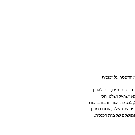
סת – SP-10. שלט לבית כנסת מזכוכית. זכוכית מחוסמת 6מ"מ הדפסה על זכוכית
כוכית בעובי 6ממ זכוכית מחוסמת ובטיחותית, ניתן להכין
ע ישראל ושלטי חס
, למנצח, ועוד הרבה ברכות
דפס על השלט, אתם כמובן
 המושלם של בית הכנסת.