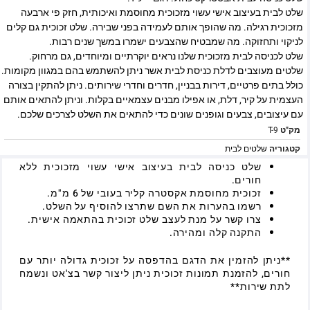
שלט לבית בעיצוב אישי עשוי מזכוכית מחוסמת ואיכותית, חזק פי ארבעה
מזכוכית רגילה. מה שהופך אותם לעמידה בפני שבירה. שלט זכוכית גם קלים
לניקוי ותחזוקה. מה שמבטיח שהצבעים ישמרו במשך שנים רבות.
שלט לכניסה לבית מזכוכית שלנו נראים יוקרתיים ומיוחדים, גם מרחוק.
שלטים מעוצבים לדלת כניסת לבית אשר ניתן להשתמש בהם במגוון מקומות.
כולל בתים פרטיים, דירות בבניין, חדרים וחדרי שירותים. ניתן להתקין בצורה
העצמית על קיר, דלת, או אפילו מבנים עצמאיים בקלות. וניתן להתאים אותם
עם עיצובים, צבעים וגופנים שונים כדי להתאים את השלט לצרכים שלכם.
מק"ט
T-9
קטגוריה
שלטים לבית
שלט כניסה לבית בעיצוב אישי עשוי מזכוכית ללא
חורים.
זכוכית מחוסמת אקסטרה קליר בעובי של 6 מ"מ.
רשמו בהערות את השם שתרצו להוסיף על השלט.
צרו קשר על מנת לעצב שלט זכוכית בהתאמה אישית.
התקנה קלה ומהירה.
**ניתן להזמין את הדגם בהדפסה על זכוכית גדולה יותר עם
חורים, להזמנת תמונות זכוכית ניתן ליצור קשר בצ'אט ונשמח
לתת שירות**