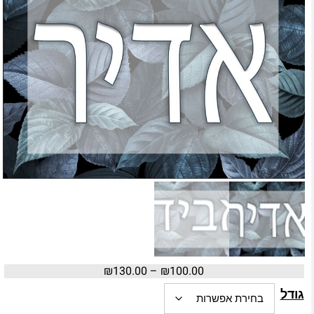
₪
130.00
–
₪
100.00
גודל