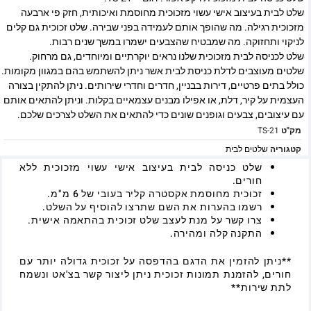
שלט לבית בעיצוב אישי עשוי מזכוכית מחוסמת ואיכותית, חזק פי ארבעה
מזכוכית רגילה. מה שהופך אותם לעמידה בפני שבירה. שלט זכוכית גם קלים
לניקוי ותחזוקה. מה שמבטיח שהצבעים ישמרו במשך שנים רבות.
שלט לכניסה לבית מזכוכית שלנו נראים יוקרתיים ומיוחדים, גם מרחוק.
שלטים מעוצבים לדלת כניסת לבית אשר ניתן להשתמש בהם במגוון מקומות.
כולל בתים פרטיים, דירות בבניין, חדרים וחדרי שירותים. ניתן להתקין בצורה
העצמית על קיר, דלת, או אפילו מבנים עצמאיים בקלות. וניתן להתאים אותם
עם עיצובים, צבעים וגופנים שונים כדי להתאים את השלט לצרכים שלכם.
מק"ט
TS-21
קטגוריה
שלטים לבית
שלט כניסה לבית בעיצוב אישי עשוי מזכוכית ללא
חורים.
זכוכית מחוסמת אקסטרה קליר בעובי של 6 מ"מ.
רשמו בהערות את השם שתרצו להוסיף על השלט.
צרו קשר על מנת לעצב שלט זכוכית בהתאמה אישית.
התקנה קלה ומהירה.
**ניתן להזמין את הדגם בהדפסה על זכוכית גדולה יותר עם
חורים, להזמנת תמונות זכוכית ניתן ליצור קשר בצ'אט ונשמח
לתת שירות**