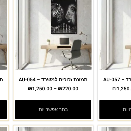
AU-05
תמונת זכוכית למשרד – AU-054
תמ
₪
1,250.00
–
₪
220.00
₪
1,250
יות
בחר אפשרויות