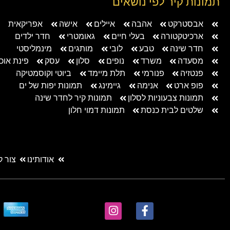
תמונות קיר לפי נושאים
אבסטרקט
אהבה
איילים
אישה
אפריקאית
ארכיטקטורה
בעלי חיים
גאומטרי
חדר ילדים
חדר שינה
טבע
לובי
מותגים
מינמליסטי
מסעדה
משרד
נופים
סלון
עסק
פינת אוכ
פנטזיה
פנורמי
תלת מיימד
ביוטי וקוסמטיקה
פופ ארט
אנימה
גיימינג
תמונות יפות של ים
תמונות צבעוניות לסלון
תמונות קיר לחדר שינה
שלטים לבית כנסת
תמונות דמוי חלון
אודותינו
צור 