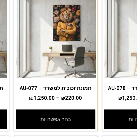
AU-07
תמונת זכוכית למשרד – AU-077
תמ
₪
1,250.00
–
₪
220.00
₪
1,250
יות
בחר אפשרויות