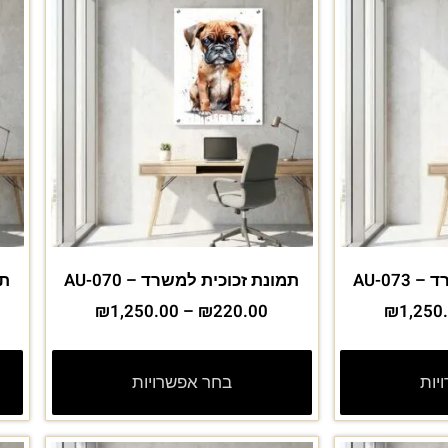
AU-07
תמונת זכוכית למשרד – AU-070
תמ
₪
1,250.00
–
₪
220.00
₪
1,250
יות
בחר אפשרויות