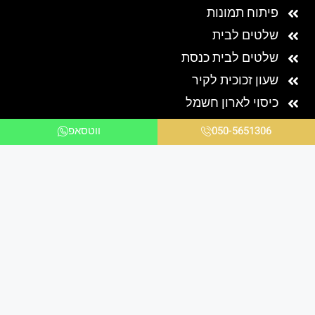
פיתוח תמונות
שלטים לבית
שלטים לבית כנסת
שעון זכוכית לקיר
כיסוי לארון חשמל
050-5651306
ווטסאפ
הדפסה על קנבס
זוג תמונות קנבס
קנבס פנורמי
תמונת קנבס מרובע
קנבס לאורך: עומד
קנבס לרוחב: שוכב
שלוש תמונות קנבס
קנבס בהדפסה אישית